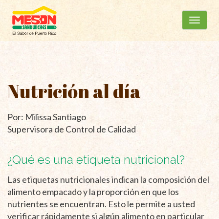
Menú
Ir
al
principal
contenido
Nutrición al día
Por: Milissa Santiago
Supervisora de Control de Calidad
¿Qué es una etiqueta nutricional?
Las etiquetas nutricionales indican la composición del
alimento empacado y la proporción en que los
nutrientes se encuentran. Esto le permite a usted
verificar rápidamente si algún alimento en particular