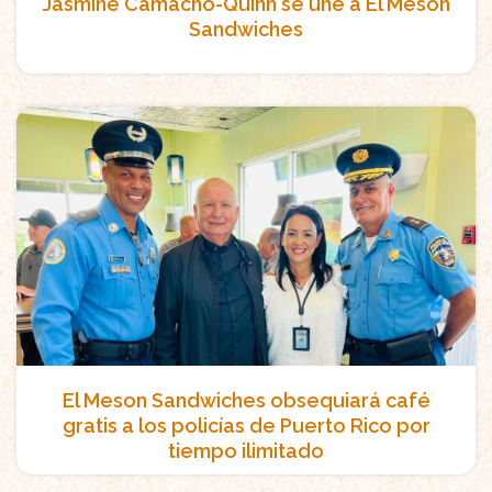
Jasmine Camacho-Quinn se une a El Meson
Sandwiches
El Meson Sandwiches obsequiará café
gratis a los policías de Puerto Rico por
tiempo ilimitado