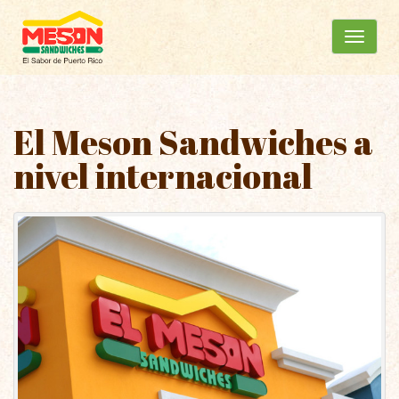
Menú
Ir
al
principal
contenido
El Meson Sandwiches a
nivel internacional