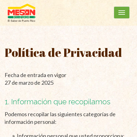
Menú
Ir
al
principal
contenido
Política de Privacidad
Fecha de entrada en vigor
27 de marzo de 2025
1. Información que recopilamos
Podemos recopilar las siguientes categorías de
información personal:
Información personal que usted proporciona: