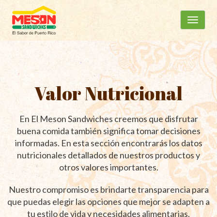
Menú
Ir
al
principal
contenido
Valor Nutricional
En El Meson Sandwiches creemos que disfrutar
buena comida también significa tomar decisiones
informadas. En esta sección encontrarás los datos
nutricionales detallados de nuestros productos y
otros valores importantes.
Nuestro compromiso es brindarte transparencia para
que puedas elegir las opciones que mejor se adapten a
tu estilo de vida y necesidades alimentarias.